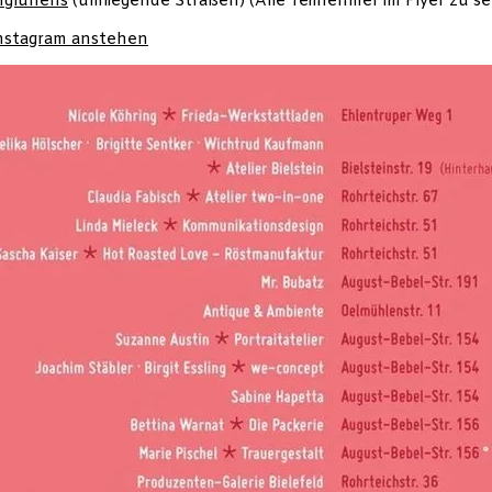
nglühens
(umliegende Straßen) (Alle Teilnehmer im Flyer zu s
nstagram anstehen