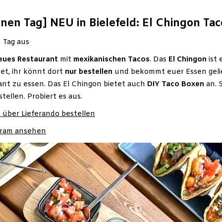
inen Tag]
NEU in Bielefeld: El Chingon Ta
n Tag aus
eues
Restaurant
mit
mexikanischen Tacos
. Das
El
Chingon
ist
et, ihr könnt dort
nur bestellen
und bekommt euer Essen gelief
ant zu essen. Das El Chingon bietet auch
DIY Taco Boxen
an. 
stellen. Probiert es aus.
n über Lieferando bestellen
agram ansehen