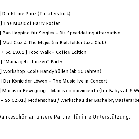
.] Der Kleine Prinz (Theaterstück)
1.] The Music of Harry Potter
1.] Bar-Hopping für Singles – Die Speeddating Alternative
1.] Mad Guz & The Mojos (im Bielefelder Jazz Club)
. + So, 19.01.] Food Walk – Coffee Edition
1.] “Mama geht tanzen” Party
1.] Workshop: Coole Handyhüllen (ab 10 Jahren)
1.] Der König der Löwen – The Music live in Concert
1.] Mamis in Bewegung – Mamis en movimiento (für Babys ab 6 
1. – So, 02.01.] Modenschau / Werkschau der Bachelor/Masterarb
Dankeschön an unsere Partner für ihre Unterstützung.