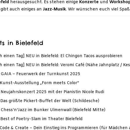
efeld
herausgesucht. Es stehen einige
Konzerte
und
Worksho
gibt auch einiges an
Jazz-Musik
. Wir wünschen euch viel Spaß
s in Bielefeld
h einen Tag] NEU in Bielefeld: El Chingon Tacos ausprobieren
h einen Tag] NEU in Bielefeld: Veromi Café (Nähe Jahnplatz / Kes
.] GAIA – Feuerwerk der Turnkunst 2025
.] Kunst-Ausstellung „Form meets Color“
.] Neujahrskonzert 2025 mit der Pianistin Nicole Rudi
] Das größte Pickert-Buffet der Welt (Schildesche)
.] Chess’n’Jazz im Bunker Ulmenwall (Bielefeld Mitte)
.] Best of Poetry-Slam im Theater Bielefeld
.] Code & Create – Dein Einstieg ins Programmieren (für Mädchen