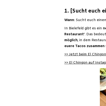
1.
[Sucht euch e
Wann
: Sucht euch eine
In Bielefeld gibt es ein
n
Restaurant’
. Das bedeut
möglich
, in dem Restaur
euere Tacos zusammen
>> Jetzt beim El Chingo
>> El Chingon auf Inst