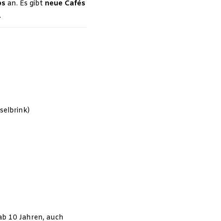
ps
an. Es gibt
neue Cafés
.
selbrink)
 ab 10 Jahren, auch