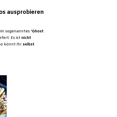
cos ausprobieren
 ein sogenanntes
‘Ghost
ert. Es ist
nicht
So könnt ihr
selbst