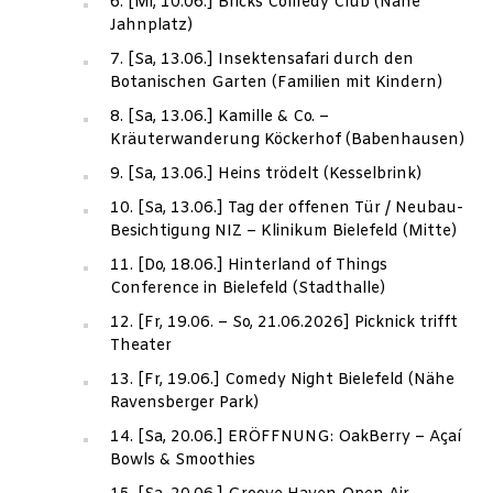
6. [Mi, 10.06.] Bricks Comedy Club (Nähe
Jahnplatz)
7. [Sa, 13.06.] Insektensafari durch den
Botanischen Garten (Familien mit Kindern)
8. [Sa, 13.06.] Kamille & Co. –
Kräuterwanderung Köckerhof (Babenhausen)
9. [Sa, 13.06.] Heins trödelt (Kesselbrink)
10. [Sa, 13.06.] Tag der offenen Tür / Neubau-
Besichtigung NIZ – Klinikum Bielefeld (Mitte)
11. [Do, 18.06.] Hinterland of Things
Conference in Bielefeld (Stadthalle)
12. [Fr, 19.06. – So, 21.06.2026] Picknick trifft
Theater
13. [Fr, 19.06.] Comedy Night Bielefeld (Nähe
Ravensberger Park)
14. [Sa, 20.06.] ERÖFFNUNG: OakBerry – Açaí
Bowls & Smoothies