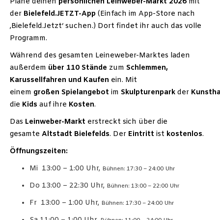
Plane deinen
persönlichen Leinweber-Markt 2026
mit
der
Bielefeld.JETZT-App
(Einfach im App-Store nach
‚Bielefeld.Jetzt‘ suchen.) Dort findet ihr auch das volle
Programm.
Während des gesamten Leineweber-Marktes laden
außerdem
über 110 Stände
zum
Schlemmen,
Karussellfahren und Kaufen
ein. Mit
einem
großen
Spielangebot
im
Skulpturenpark
der
Kunstha
die
Kids
auf ihre
Kosten
.
Das
Leinweber-Markt
erstreckt sich über die
gesamte
Altstadt Bielefelds
. Der
Eintritt
ist
kostenlos
.
Öffnungszeiten:
Mi 13:00 – 1:00 Uhr,
Bühnen: 17:30 – 24:00 Uhr
Do 13:00 – 22:30 Uhr,
Bühnen: 13:00 – 22:00 Uhr
Fr 13:00 – 1:00 Uhr,
Bühnen: 17:30 – 24:00 Uhr