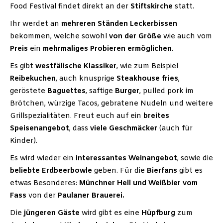
Food Festival findet direkt an der
Stiftskirche
statt.
Ihr werdet an
mehreren Ständen Leckerbissen
bekommen, welche sowohl
von der Größe
wie auch vom
Preis
ein
mehrmaliges Probieren ermöglichen
.
Es gibt
westfälische Klassiker
, wie zum Beispiel
Reibekuchen
, auch knusprige
Steakhouse
fries
,
geröstete
Baguettes
, saftige
Burger
, pulled pork im
Brötchen, würzige Tacos, gebratene Nudeln und weitere
Grillspezialitäten. Freut euch auf ein
breites
Speisenangebot
, dass
viele Geschmäcker
(auch für
Kinder).
Es wird wieder ein
interessantes
Weinangebot
, sowie die
beliebte
Erdbeerbowle
geben. Für die
Bierfans
gibt es
etwas Besonderes:
Münchner Hell und Weißbier vom
Fass
von der
Paulaner Brauerei.
Die
jüngeren Gäste
wird gibt es eine
Hüpfburg
zum