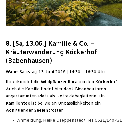
8. [Sa, 13.06.] Kamille & Co. –
Kräuterwanderung Köckerhof
(Babenhausen)
Wann
: Samstag, 13. Juni 2026 | 14:30 – 16:30 Uhr
Ihr erkun­det die
Wildpflan­zenflora
um den
Köckerhof
.
Auch die Kamille findet hier dank Bio­anbau ihren
angestammten Platz als Getreidebegleiterin. Ein
Kamillentee ist bei vielen Unpässlichkeiten ein
wohltuender Seelentröster.
Anmeldung: Heike Dreppenstedt Tel. 0521/140731