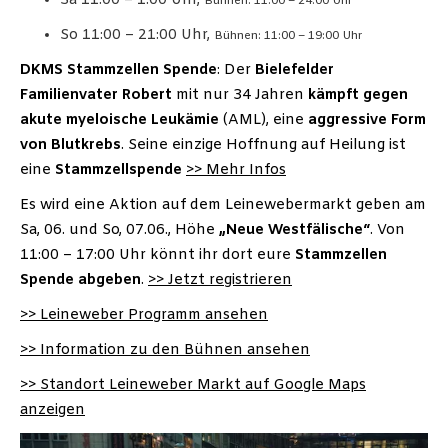
Sa 11:00 – 1:00 Uhr,
Bühnen: 11:00 – 24:00 Uhr
So 11:00 – 21:00 Uhr,
Bühnen: 11:00 – 19:00 Uhr
DKMS Stammzellen Spende
: Der
Bielefelder
Familienvater Robert
mit nur 34 Jahren
kämpft
gegen
akute
myeloische
Leukämie
(AML), eine
aggressive Form
von Blutkrebs
. Seine einzige Hoffnung auf Heilung ist
eine
Stammzellspende
>> Mehr Infos
Es wird eine Aktion auf dem Leinewebermarkt geben am
Sa, 06. und So, 07.06., Höhe
„Neue Westfälische“
. Von
11:00 – 17:00 Uhr könnt ihr dort eure
Stammzellen
Spende abgeben
.
>> Jetzt registrieren
>> Leineweber Programm ansehen
>> Information zu den Bühnen ansehen
>> Standort Leineweber Markt auf Google Maps
anzeigen