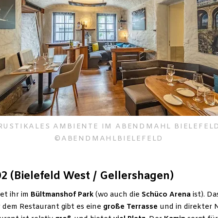
RUSTIKALES AMBIENTE IM ABENDMAHL BIELEFEL
©
ABENDMAHLBIELEFELD
2 (Bielefeld West / Gellershagen)
et ihr im
Bültmanshof
Park
(wo auch die
Schüco Arena
ist). D
r dem Restaurant gibt es eine
große Terrasse
und in direkter 