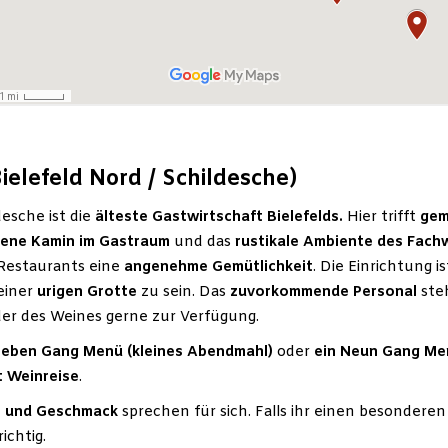
elefeld Nord / Schildesche)
esche ist die
älteste Gastwirtschaft Bielefelds.
Hier trifft
gem
fene Kamin im Gastraum
und das
rustikale Ambiente des Fac
 Restaurants eine
angenehme Gemütlichkeit
. Die Einrichtung i
 einer
urigen Grotte
zu sein. Das
zuvorkommende Personal
ste
der des Weines gerne zur Verfügung.
ieben Gang Menü (kleines Abendmahl)
oder
ein Neun Gang Me
t Weinreise
.
ät und Geschmack
sprechen für sich. Falls ihr einen besonderen 
ichtig.