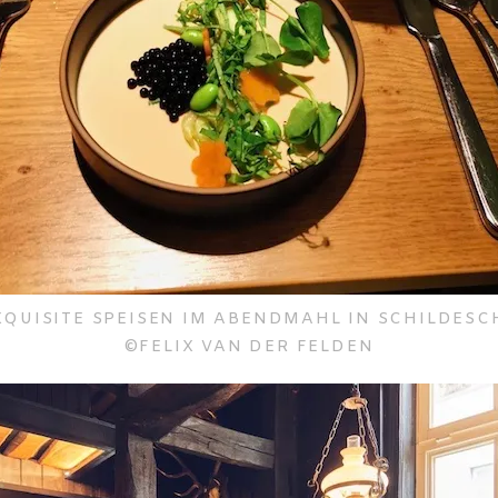
XQUISITE SPEISEN IM ABENDMAHL IN SCHILDESC
©FELIX VAN DER FELDEN