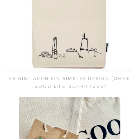
ES GIBT AUCH EIN SIMPLES DESIGN (OHNE
‚GOOD LIFE‘ SCHRIFTZUG)