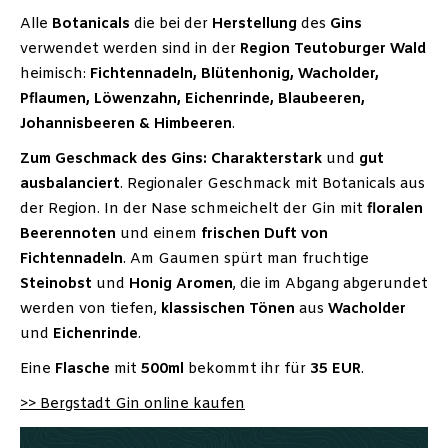
Alle
Botanicals
die bei der
Herstellung
des
Gins
verwendet werden sind in der
Region
Teutoburger
Wald
heimisch:
Fichtennadeln, Blütenhonig, Wacholder,
Pflaumen, Löwenzahn, Eichenrinde, Blaubeeren,
Johannisbeeren & Himbeeren
.
Zum Geschmack des Gins:
Charakterstark
und
gut
ausbalanciert
. Regionaler Geschmack mit Botanicals aus
der Region. In der Nase schmeichelt der Gin mit
floralen
Beerennoten
und einem
frischen Duft von
Fichtennadeln
. Am Gaumen spürt man fruchtige
Steinobst
und
Honig Aromen
, die im Abgang abgerundet
werden von tiefen,
klassischen
Tönen
aus
Wacholder
und
Eichenrinde
.
Eine
Flasche
mit
500ml
bekommt ihr für
35 EUR
.
>> Bergstadt Gin online kaufen