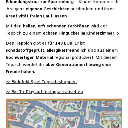
Erkundungstour zur Sparrenburg
– Kinder können sich
ihre ganz
eigenen Geschichten
ausdenken und ihrer
Kreativität freien Lauf lassen
.
Mit den
hellen, erfrischenden Farbtönen
wird der
Teppich zu einem
echten Hingucker im Kinderzimmer
. p
Den
Teppich
gibt es für
149 EUR.
Er ist
schadstoffgeprüft
,
allergikerfreundlich
und aus einem
hochwertigen Material
regional produziert. Mit diesem
Teppich werdet ihr
über Generationen hinweg eine
Freude haben.
>> Bielefeld Spiel-Teppich shoppen
>> Bie-To-Play auf Instagram ansehen