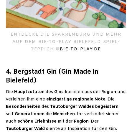
ENTDECKE DIE SPARRENBURG UND MEHR
AUF DEM BIE-TO-PLAY BIELEFELD SPIEL-
TEPPICH ©
BIE-TO-PLAY.DE
4. Bergstadt Gin (Gin Made in
Bielefeld)
Die
Hauptzutaten
des
Gins
kommen aus der
Region
und
verleihen ihm eine
einzigartige regionale Note
. Die
Besonderheiten
des
Teutoburger Waldes begeistern
seit
Generationen
die
Menschen
. Ihr verbindet sicher
auch
schöne
Erlebnisse
mit der
Region
. Der
Teutoburger
Wald
diente als Inspiration für den Gin.