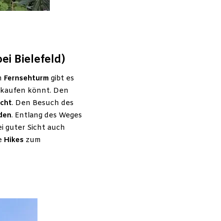
i Bielefeld)
m
Fernsehturm
gibt es
kaufen könnt. Den
icht
. Den Besuch des
den
. Entlang des Weges
i guter Sicht auch
ge
Hikes
zum