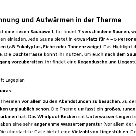
annung und Aufwärmen in der Therme
hat
eine riesen Saunawelt
. Ihr findet
7 verschiedene Saunen
, 
en einladen. Jede Sauna bietet in etwa
Platz für 4 – 5 Person
n (z.B Eukalyptus, Eiche oder Tannenzweige)
. Das Highlight 
e
. Die
Dachterrasse
könnt ihr nutzen, um euch
nach dem Sau
gang vorzubereiten
. Ihr findet eine
Regendusche und Liegestü
ft Lageplan
haras
e Thermen
vor allem zu den Abendstunden zu besuchen
. Zu d
ken unglaublich schön
. Die Therme umfasst ein
großes, rund
urbinen
hat. Das
Whirlpool-Becken
mit
Unterwasser-Liegen
b
haben eine sehr
angenehme Wassertemperatur
(vor allem der 
ie überdachte Oase bietet eine
Vielzahl von Liegestühlen
. D