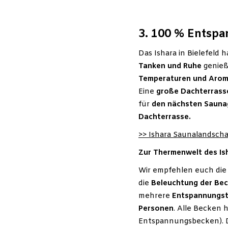
3. 100 % Entsp
Das Ishara in Bielefeld 
Tanken und Ruhe
genieß
Temperaturen und Arome
Eine
große Dachterrass
für
den nächsten Sauna
Dachterrasse.
>> Ishara Saunalandscha
Zur Thermenwelt des Is
Wir empfehlen euch di
die
Beleuchtung der Bec
mehrere
Entspannungst
Personen
. Alle Becken 
Entspannungsbecken). D