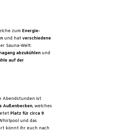
welche zum
Energie-
en
und hat
verschiedene
der Sauna-Welt:
nagang abzukühlen
und
hle auf der
en Abendstunden ist
es Außenbecken
, welches
ietet
Platz für circa 9
Whirlpool und das
ort könnt ihr euch nach