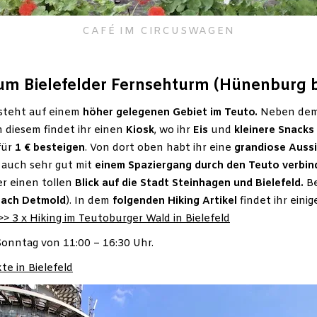
CAFÉ IM CIRCUSWAGEN
m Bielefelder Fernsehturm (Hünenburg be
 steht auf einem
höher gelegenen Gebiet im Teuto.
Neben de
n diesem findet ihr einen
Kiosk
, wo ihr
Eis
und
kleinere
Snacks
für
1 € besteigen
. Von dort oben habt ihr eine
grandiose Auss
 auch sehr gut mit
einem Spaziergang durch den Teuto verbin
er einen tollen
Blick auf die Stadt Steinhagen und Bielefeld.
Be
nach Detmold
). In dem
folgenden Hiking Artikel
findet ihr eini
>> 3 x Hiking im Teutoburger Wald in Bielefeld
onntag von 11:00 – 16:30 Uhr.
e in Bielefeld