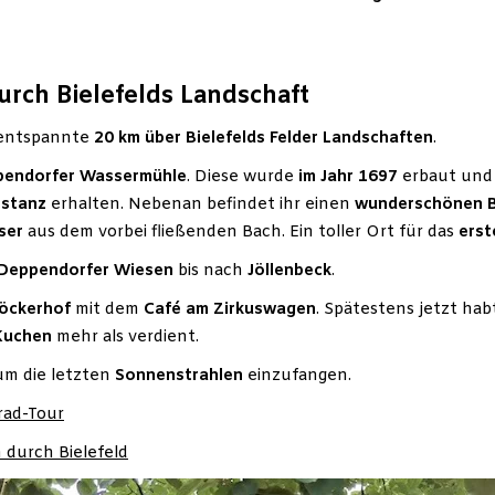
urch Bielefelds Landschaft
 entspannte
20 km über Bielefelds Felder Landschaften
.
endorfer Wassermühle
. Diese wurde
im Jahr 1697
erbaut und 
bstanz
erhalten. Nebenan befindet ihr einen
wunderschönen
ser
aus dem vorbei fließenden Bach. Ein toller Ort für das
erst
Deppendorfer Wiesen
bis nach
Jöllenbeck
.
öckerhof
mit dem
Café am Zirkuswagen
. Spätestens jetzt hab
 Kuchen
mehr als verdient.
um die letzten
Sonnenstrahlen
einzufangen.
rad-Tour
 durch Bielefeld