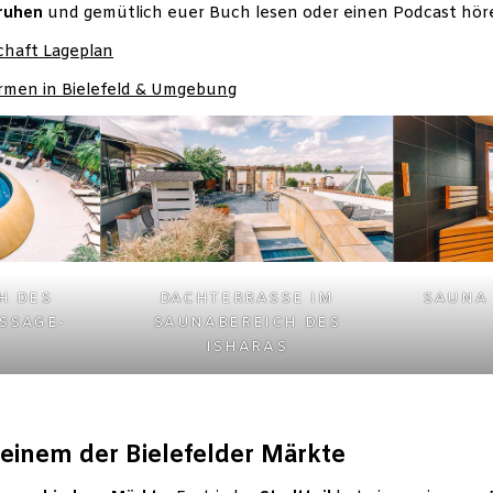
ruhen
und gemütlich euer Buch lesen oder einen Podcast hör
chaft Lageplan
men in Bielefeld & Umgebung
 DES I
DACHTERRASSE IM
SAUNA 
SAGE-D
SAUNABEREICH DES
ISHARAS
einem der Bielefelder Märkte