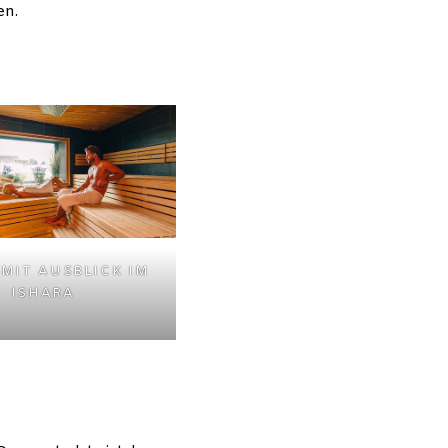
en.
MIT AUSBLICK IM
ISHARA